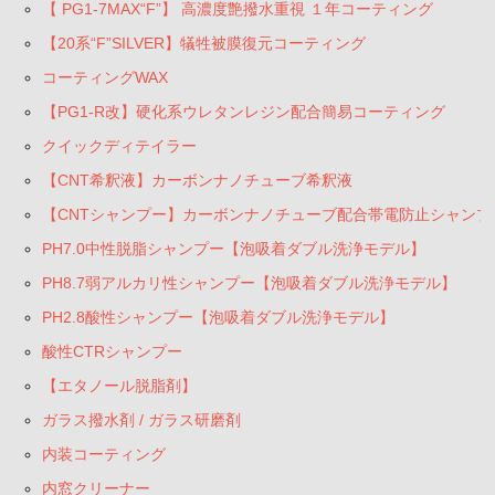
【 PG1-7MAX“F”】 高濃度艶撥水重視 １年コーティング
PH2.8酸性シャンプー【泡吸着ダブル洗浄モデル】
【20系“F”SILVER】犠牲被膜復元コーティング
酸性CTRシャンプー
コーティングWAX
【PG1-R改】硬化系ウレタンレジン配合簡易コーティング
【エタノール脱脂剤】
クイックディテイラー
ガラス撥水剤 / ガラス研磨剤
【CNT希釈液】カーボンナノチューブ希釈液
内装コーティング
【CNTシャンプー】カーボンナノチューブ配合帯電防止シャンプ
PH7.0中性脱脂シャンプー【泡吸着ダブル洗浄モデル】
内窓クリーナー
PH8.7弱アルカリ性シャンプー【泡吸着ダブル洗浄モデル】
マイクロヴァージンクロス
PH2.8酸性シャンプー【泡吸着ダブル洗浄モデル】
鉄粉除去ネンド関連
酸性CTRシャンプー
【エタノール脱脂剤】
コンパウンド関連
ガラス撥水剤 / ガラス研磨剤
【クレンジング】 下処理-雨ジミ除去-保護光沢
内装コーティング
内窓クリーナー
【ホイールクリーナー】鉄粉除去剤