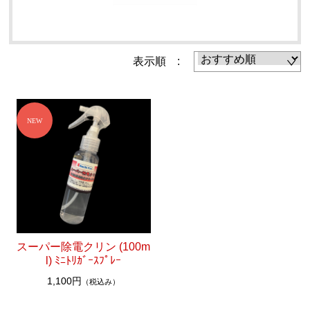
CATEGORY
IMAKIRE ナノ金
表示順 :
CLEANSINGTONER（クレンジングトナー）
ナノシルバーコーティングNSF
【№999e“F”】ナノカーボン超耐久コーティング
【№320“F”】ナノカーボンコーティング犠牲被膜復元コ
ーティング剤 特許取得済み
【№5000“F”】ナノダイヤモンド硬化被膜コーティング
【№9000】未塗装樹脂パーツコーティング
スーパー除電クリン (100m
l) ﾐﾆﾄﾘｶﾞｰｽﾌﾟﾚｰ
【Beauty“F”】ナノシルバーコーティング １年コーティ
1,100円
（税込み）
ング 特許取得済み