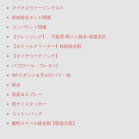
マイクロヴァージンクロス
【タイヤコーティング】
鉄粉除去ネンド関連
バフ[ウール・ウレタン]
コンパウンド関連
【クレンジング】 下処理-雨ジミ除去-保護光沢
MFスポンジ＆手がけバフ・他
【ホイールクリーナー】鉄粉除去剤
純水
【タイヤコーティング】
バフ[ウール・ウレタン]
容器＆スプレー
MFスポンジ＆手がけバフ・他
西ケミステッカー
純水
コットンバッグ
容器＆スプレー
西ケミステッカー
酸性スケール除去剤【取扱注意】
コットンバッグ
酸性スケール除去剤【取扱注意】