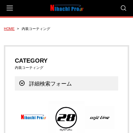
HOME
内装コーティング
会員登録
マイページ
カート
CAMPAIGN
CATEGORY
有料サンプル！
内装コーティング
☆今月のおすすめ☆
詳細検索フォーム
NIHACHI PRO COATING SALE
NIHACHI PRO COATING SET
新ゲット企画（ご感想を頂けるお客様への企画）
3種類のPHシャンプーのご提案【研究開発商品】