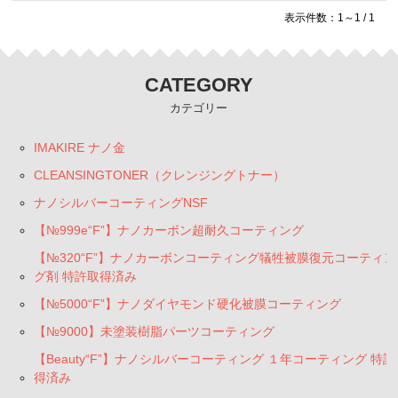
【 PG1-7MAX“F”】 高濃度艶撥水重視 １年コーティング
表示件数：1～1 / 1
【20系“F”SILVER】犠牲被膜復元コーティング
CATEGORY
コーティングWAX
カテゴリー
【PG1-R改】硬化系ウレタンレジン配合簡易コーティン
グ
IMAKIRE ナノ金
CLEANSINGTONER（クレンジングトナー）
クイックディテイラー
ナノシルバーコーティングNSF
【CNT希釈液】カーボンナノチューブ希釈液
【№999e“F”】ナノカーボン超耐久コーティング
【№320“F”】ナノカーボンコーティング犠牲被膜復元コーティン
【CNTシャンプー】カーボンナノチューブ配合帯電防止
グ剤 特許取得済み
シャンプー
【№5000“F”】ナノダイヤモンド硬化被膜コーティング
PH7.0中性脱脂シャンプー【泡吸着ダブル洗浄モデル】
【№9000】未塗装樹脂パーツコーティング
PH8.7弱アルカリ性シャンプー【泡吸着ダブル洗浄モデ
【Beauty“F”】ナノシルバーコーティング １年コーティング 特許
ル】
得済み