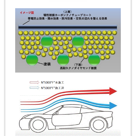
CATEGORY
IMAKIRE ナノ金
CLEANSINGTONER（クレンジングトナー）
ナノシルバーコーティングNSF
【№999e“F”】ナノカーボン超耐久コーティング
【№320“F”】ナノカーボンコーティング犠牲被膜復元コ
ーティング剤 特許取得済み
【№5000“F”】ナノダイヤモンド硬化被膜コーティング
【№9000】未塗装樹脂パーツコーティング
【Beauty“F”】ナノシルバーコーティング １年コーティ
ング 特許取得済み