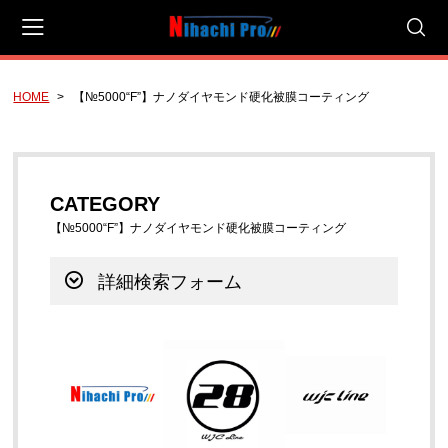
HOME
【№5000“F”】ナノダイヤモンド硬化被膜コーティング
会員登録
マイページ
カート
CAMPAIGN
CATEGORY
有料サンプル！
【№5000“F”】ナノダイヤモンド硬化被膜コーティング
☆今月のおすすめ☆
詳細検索フォーム
NIHACHI PRO COATING SALE
NIHACHI PRO COATING SET
新ゲット企画（ご感想を頂けるお客様への企画）
3種類のPHシャンプーのご提案【研究開発商品】