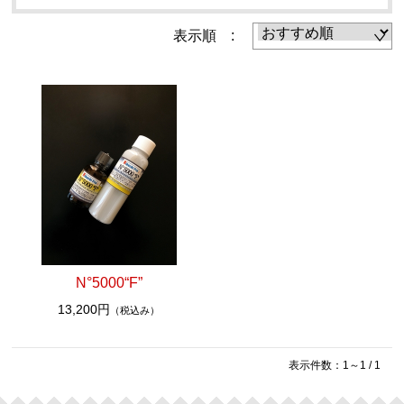
PH2.8酸性シャンプー【泡吸着ダブル洗浄モデル】
表示順 :
酸性CTRシャンプー
【エタノール脱脂剤】
ガラス撥水剤 / ガラス研磨剤
内装コーティング
内窓クリーナー
マイクロヴァージンクロス
N°5000“F”
鉄粉除去ネンド関連
13,200円
（税込み）
コンパウンド関連
【クレンジング】 下処理-雨ジミ除去-保護光沢
表示件数：1～1 / 1
【ホイールクリーナー】鉄粉除去剤