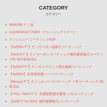
CATEGORY
【タイヤコーティング】
カテゴリー
バフ[ウール・ウレタン]
IMAKIRE ナノ金
MFスポンジ＆手がけバフ・他
CLEANSINGTONER（クレンジングトナー）
ナノシルバーコーティングNSF
純水
【№999e“F”】ナノカーボン超耐久コーティング
容器＆スプレー
【№320“F”】ナノカーボンコーティング犠牲被膜復元コーティン
グ剤 特許取得済み
西ケミステッカー
【№5000“F”】ナノダイヤモンド硬化被膜コーティング
コットンバッグ
【№9000】未塗装樹脂パーツコーティング
酸性スケール除去剤【取扱注意】
【Beauty“F”】ナノシルバーコーティング １年コーティング 特許
得済み
【 PG1-7MAX“F”】 高濃度艶撥水重視 １年コーティング
【20系“F”SILVER】犠牲被膜復元コーティング