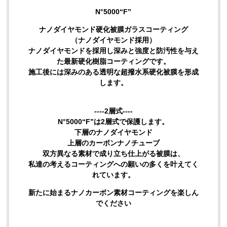
【 PG1-7MAX“F”】 高濃度艶撥水重視 １年コーティング
N°5000“F”
【20系“F”SILVER】犠牲被膜復元コーティング
ナノダイヤモンド硬化被膜ガラスコーティング
（ナノダイヤモンド採用）
コーティングWAX
ナノダイヤモンドを採用し深みと強度と防汚性を与え
た最新硬化樹脂コーティングです。
【PG1-R改】硬化系ウレタンレジン配合簡易コーティン
施工後には深みのある透明な超撥水系硬化被膜を形成
グ
します。
クイックディテイラー
----2層式----
N°5000“F”は2層式で保護します。
【CNT希釈液】カーボンナノチューブ希釈液
下層のナノダイヤモンド
上層のカーボンナノチューブ
【CNTシャンプー】カーボンナノチューブ配合帯電防止
双方異なる素材で成り立ち仕上がる被膜は、
シャンプー
私達の考えるコーティングへの願いの多くを叶えてく
れています。
PH7.0中性脱脂シャンプー【泡吸着ダブル洗浄モデル】
新たに始まるナノカーボン素材コーティングを楽しん
PH8.7弱アルカリ性シャンプー【泡吸着ダブル洗浄モデ
でください
ル】