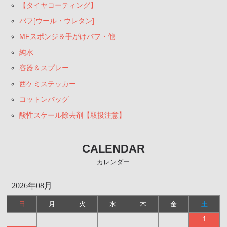
【タイヤコーティング】
バフ[ウール・ウレタン]
MFスポンジ＆手がけバフ・他
純水
容器＆スプレー
西ケミステッカー
コットンバッグ
酸性スケール除去剤【取扱注意】
CALENDAR
カレンダー
2026年08月
日
月
火
水
木
金
土
1