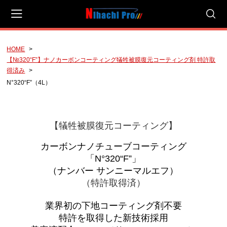
HOME
会員登録
マイページ
カート
【№320“F”】ナノカーボンコーティング犠牲被膜復元コーティング剤 特許取
得済み
CAMPAIGN
N°320“F”（4L）
有料サンプル！
【犠牲被膜復元コーティング】
☆今月のおすすめ☆
カーボンナノチューブコーティング
NIHACHI PRO COATING SALE
「N°320“F”」
NIHACHI PRO COATING SET
（ナンバー サンニーマルエフ）
（
特許取得済
）
新ゲット企画（ご感想を頂けるお客様への企画）
業界初の下地コーティング剤不要
3種類のPHシャンプーのご提案【研究開発商品】
特許を取得した新技術採用