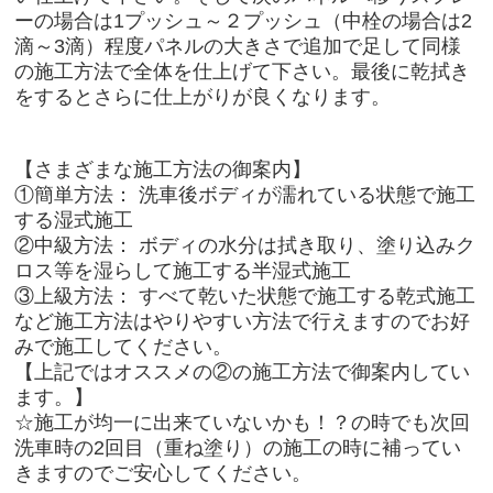
ーの場合は1プッシュ～２プッシュ（中栓の場合は2
滴～3滴）程度パネルの大きさで追加で足して同様
の施工方法で全体を仕上げて下さい。最後に乾拭き
をするとさらに仕上がりが良くなります。
【さまざまな施工方法の御案内】
①簡単方法： 洗車後ボディが濡れている状態で施工
する湿式施工
②中級方法： ボディの水分は拭き取り、塗り込みク
ロス等を湿らして施工する半湿式施工
③上級方法： すべて乾いた状態で施工する乾式施工
など施工方法はやりやすい方法で行えますのでお好
みで施工してください。
【上記ではオススメの②の施工方法で御案内してい
ます。】
☆施工が均一に出来ていないかも！？の時でも次回
洗車時の2回目（重ね塗り）の施工の時に補ってい
きますのでご安心してください。