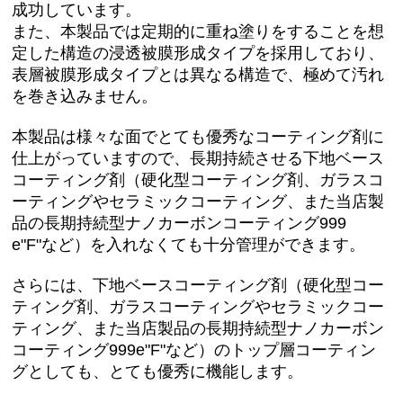
成功しています。
PH2.8酸性シャンプー【泡吸着ダブル洗浄モデル】
また、本製品では定期的に重ね塗りをすることを想
定した構造の浸透被膜形成タイプを採用しており、
酸性CTRシャンプー
表層被膜形成タイプとは異なる構造で、極めて汚れ
【エタノール脱脂剤】
を巻き込みません。
ガラス撥水剤 / ガラス研磨剤
本製品は様々な面でとても優秀なコーティング剤に
仕上がっていますので、長期持続させる下地ベース
内装コーティング
コーティング剤（硬化型コーティング剤、ガラスコ
ーティングやセラミックコーティング、また当店製
内窓クリーナー
品の長期持続型ナノカーボンコーティング999
e"F"など）を入れなくても十分管理ができます。
マイクロヴァージンクロス
さらには、下地ベースコーティング剤（硬化型コー
鉄粉除去ネンド関連
ティング剤、ガラスコーティングやセラミックコー
コンパウンド関連
ティング、また当店製品の長期持続型ナノカーボン
コーティング999e"F"など）のトップ層コーティン
【クレンジング】 下処理-雨ジミ除去-保護光沢
グとしても、とても優秀に機能します。
【ホイールクリーナー】鉄粉除去剤