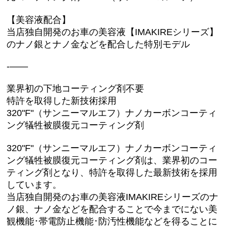
【 PG1-7MAX“F”】 高濃度艶撥水重視 １年コーティング
【美容液配合】
【20系“F”SILVER】犠牲被膜復元コーティング
当店独自開発のお車の美容液【IMAKIREシリーズ】
のナノ銀とナノ金などを配合した特別モデル
コーティングWAX
-——
【PG1-R改】硬化系ウレタンレジン配合簡易コーティン
グ
業界初の下地コーティング剤不要
特許を取得した新技術採用
クイックディテイラー
320"F"（サンニーマルエフ）ナノカーボンコーティ
ング犠牲被膜復元コーティング剤
【CNT希釈液】カーボンナノチューブ希釈液
320"F"（サンニーマルエフ）ナノカーボンコーティ
【CNTシャンプー】カーボンナノチューブ配合帯電防止
シャンプー
ング犠牲被膜復元コーティング剤は、業界初のコー
ティング剤となり、特許を取得した最新技術を採用
PH7.0中性脱脂シャンプー【泡吸着ダブル洗浄モデル】
しています。
当店独自開発のお車の美容液IMAKIREシリーズのナ
PH8.7弱アルカリ性シャンプー【泡吸着ダブル洗浄モデ
ノ銀、ナノ金などを配合することで今までにない美
ル】
観機能･帯電防止機能･防汚性機能などを得ることに