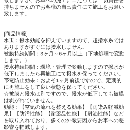
致しますが、お車への施工に当たっては一切責任を
持ちませんのでお客様の自己責任にて施工をお願い
致します。
[商品情報]
水玉：撥水効能を抑えていますので、超撥水系では
ありますがすぐには撥水しません。
被膜持続期間：3ヶ月～6ヶ月以上（下地処理で変動
します。）
撥水持続期間：環境・管理で変動しますので撥水が
低下しましたら再施工にて撥水を保ってください。
帯電防止効果：およそ1ヶ月前後ですので、定期的
に再施工をして良い状態を保ってください。
☆被膜と撥水は別ですので、撥水が低下しても被膜
は剥がれていません。
効能：【空気の流れを整える効果】【雨染み軽減効
果】【防汚性能】【耐薬品性能】【耐油性能】など
を取り入れており、多くの外敵要因からお車への悪
影響を軽減します。