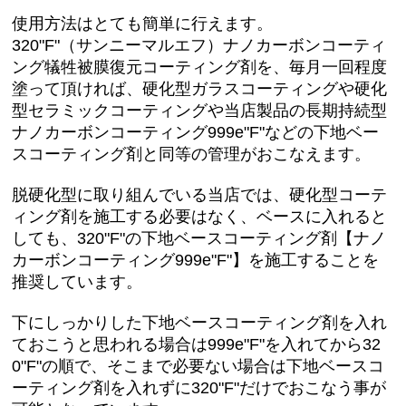
使用方法はとても簡単に行えます。
【タイヤコーティング】
320"F"（サンニーマルエフ）ナノカーボンコーティ
ング犠牲被膜復元コーティング剤を、毎月一回程度
バフ[ウール・ウレタン]
塗って頂ければ、硬化型ガラスコーティングや硬化
型セラミックコーティングや当店製品の長期持続型
MFスポンジ＆手がけバフ・他
ナノカーボンコーティング999e"F"などの下地ベー
スコーティング剤と同等の管理がおこなえます。
純水
容器＆スプレー
脱硬化型に取り組んでいる当店では、硬化型コーテ
ィング剤を施工する必要はなく、ベースに入れると
西ケミステッカー
しても、320"F"の下地ベースコーティング剤【ナノ
カーボンコーティング999e"F"】を施工することを
コットンバッグ
推奨しています。
酸性スケール除去剤【取扱注意】
下にしっかりした下地ベースコーティング剤を入れ
ておこうと思われる場合は999e"F"を入れてから32
0"F"の順で、そこまで必要ない場合は下地ベースコ
ーティング剤を入れずに320"F"だけでおこなう事が