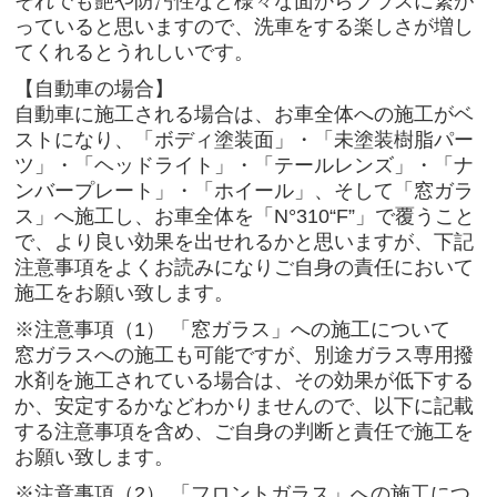
それでも艶や防汚性など様々な面からプラスに繋が
っていると思いますので、洗車をする楽しさが増し
てくれるとうれしいです。
【自動車の場合】
自動車に施工される場合は、お車全体への施工がベ
ストになり、「ボディ塗装面」・「未塗装樹脂パー
ツ」・「ヘッドライト」・「テールレンズ」・「ナ
ンバープレート」・「ホイール」、そして「窓ガラ
ス」へ施工し、お車全体を「N°310“F”」で覆うこと
で、より良い効果を出せれるかと思いますが、下記
注意事項をよくお読みになりご自身の責任において
施工をお願い致します。
※注意事項（1） 「窓ガラス」への施工について
窓ガラスへの施工も可能ですが、別途ガラス専用撥
水剤を施工されている場合は、その効果が低下する
か、安定するかなどわかりませんので、以下に記載
する注意事項を含め、ご自身の判断と責任で施工を
お願い致します。
※注意事項（2） 「フロントガラス」への施工につ