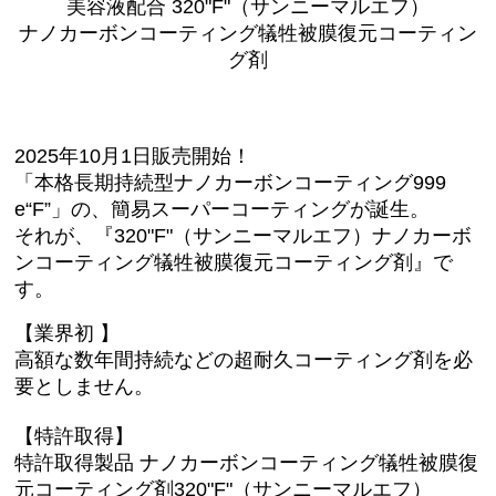
美容液配合 320"F"（サンニーマルエフ）
CATEGORY
ナノカーボンコーティング犠牲被膜復元コーティン
グ剤
IMAKIRE ナノ金
CLEANSINGTONER（クレンジングトナー）
2025年10月1日販売開始！
ナノシルバーコーティングNSF
「本格長期持続型ナノカーボンコーティング
999
e“F”」の、簡易スーパーコーティングが誕生。
【№999e“F”】ナノカーボン超耐久コーティング
それが、『
320"F"（サンニーマルエフ）
ナノカーボ
ンコーティング犠牲被膜復元コーティング剤
』で
【№320“F”】ナノカーボンコーティング犠牲被膜復元コ
す。
ーティング剤 特許取得済み
【業界初 】
【№5000“F”】ナノダイヤモンド硬化被膜コーティング
高額な数年間持続などの超耐久コーティング剤を必
要としません。
【№9000】未塗装樹脂パーツコーティング
【特許取得】
【Beauty“F”】ナノシルバーコーティング １年コーティ
ング 特許取得済み
特許取得製品 ナノカーボンコーティング犠牲被膜復
元コーティング剤320"F"（サンニーマルエフ）