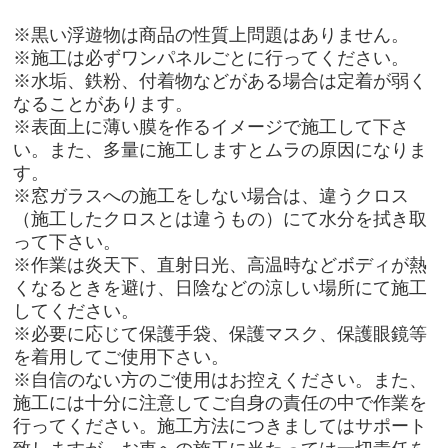
※黒い浮遊物は商品の性質上問題はありません。
※施工は必ずワンパネルごとに行ってください。
※水垢、鉄粉、付着物などがある場合は定着が弱く
なることがあります。
※表面上に薄い膜を作るイメージで施工して下さ
い。また、多量に施工しますとムラの原因になりま
す。
※窓ガラスへの施工をしない場合は、違うクロス
（施工したクロスとは違うもの）にて水分を拭き取
って下さい。
※作業は炎天下、直射日光、高温時などボディが熱
くなるときを避け、日陰などの涼しい場所にて施工
してください。
※必要に応じて保護手袋、保護マスク、保護眼鏡等
を着用してご使用下さい。
※自信のない方のご使用はお控えください。また、
施工には十分に注意してご自身の責任の中で作業を
行ってください。施工方法につきましてはサポート