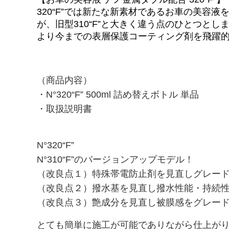
320“F”では新たな新素材であるお車の美
純水
が、旧型310“F”と大きく違う点のひとつと
容器＆スプレー
より今までの表層保護コーティング剤を飛躍
西ケミステッカー
（商品内容）
コットンバッグ
・N°320“F” 500ml 詰め替えボトル 単品
酸性スケール除去剤【取扱注意】
・取扱説明書
N°320“F”
N°310“F”のバージョンアップモデル！
（改良点１）特殊帯電防止剤を見直しグレー
（改良点２）撥水基を見直し撥水性能・持続
（改良点３）艶成分を見直し被膜感をグレー
とても簡単に施工が可能でありながら仕上が