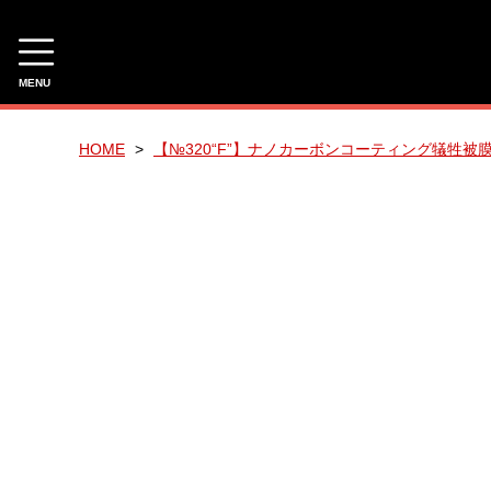
MENU
CAMPAIGN
HOME
【№320“F”】ナノカーボンコーティング犠牲被
有料サンプル！
☆今月のおすすめ☆
NIHACHI PRO COATING SALE
NIHACHI PRO COATING SET
新ゲット企画（ご感想を頂けるお客様への企画）
3種類のPHシャンプーのご提案【研究開発商品】
CATEGORY