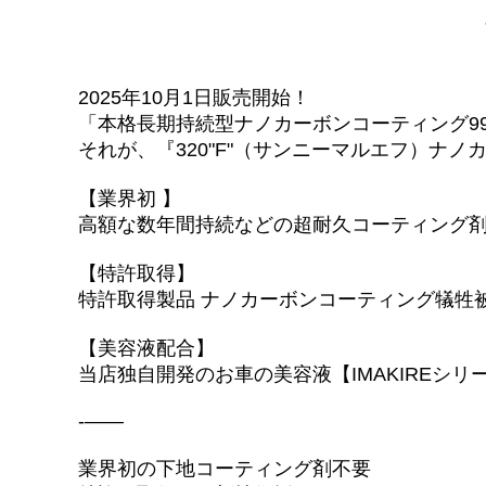
IMAKIRE ナノ金
CLEANSINGTONER（クレンジングトナー）
2025年10月1日販売開始！
「本格長期持続型ナノカーボンコーティング99
ナノシルバーコーティングNSF
それが、『320"F"（サンニーマルエフ）ナ
【№999e“F”】ナノカーボン超耐久コーティング
【業界初 】
高額な数年間持続などの超耐久コーティング
【№320“F”】ナノカーボンコーティング犠牲被膜復元コー
【特許取得】
【№5000“F”】ナノダイヤモンド硬化被膜コーティング
特許取得製品 ナノカーボンコーティング犠牲被
【№9000】未塗装樹脂パーツコーティング
【美容液配合】
【Beauty“F”】ナノシルバーコーティング １年コーティン
当店独自開発のお車の美容液【IMAKIREシ
【 PG1-7MAX“F”】 高濃度艶撥水重視 １年コーティング
-——
【20系“F”SILVER】犠牲被膜復元コーティング
業界初の下地コーティング剤不要