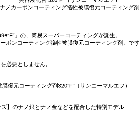
美容液配合 320"F"（サンニーマルエフ）
ナノカーボンコーティング犠牲被膜復元コーティング
9e“F”」の、簡易スーパーコーティングが誕生。
ノカーボンコーティング犠牲被膜復元コーティング剤』で
剤を必要としません。
ティング剤 特許取得済み
膜復元コーティング剤320"F"（サンニーマルエフ）
グ 特許取得済み
リーズ】のナノ銀とナノ金などを配合した特別モデル