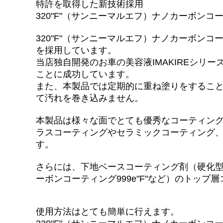
特許を取得した新技術採用
コーティングWAX
320"F"（サンニーマルエフ）ナノカーボン
【PG1-R改】硬化系ウレタンレジン配合簡易コーティング
320"F"（サンニーマルエフ）ナノカーボ
を採用しています。
クイックディテイラー
当店独自開発のお車の美容液IMAKIREシリ
ことに成功しています。
【CNT希釈液】カーボンナノチューブ希釈液
また、本製品では定期的に重ね塗りをするこ
【CNTシャンプー】カーボンナノチューブ配合帯電防止シ
て汚れを巻き込みません。
PH7.0中性脱脂シャンプー【泡吸着ダブル洗浄モデル】
本製品は様々な面でとても優秀なコーティン
ラスコーティングやセラミックコーティング、
PH8.7弱アルカリ性シャンプー【泡吸着ダブル洗浄モデル】
す。
PH2.8酸性シャンプー【泡吸着ダブル洗浄モデル】
さらには、下地ベースコーティング剤（硬化
ーボンコーティング999e"F"など）のトッ
酸性CTRシャンプー
【エタノール脱脂剤】
使用方法はとても簡単に行えます。