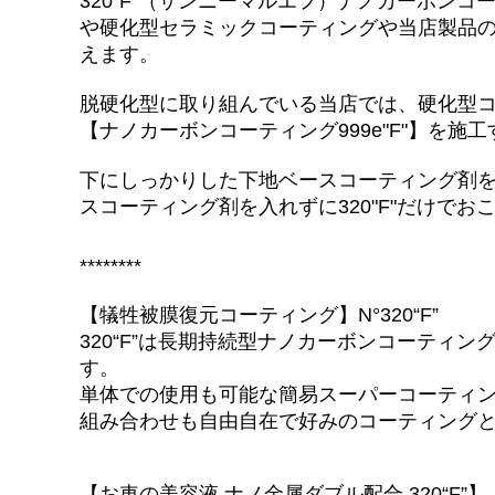
320"F"（サンニーマルエフ）ナノカーボ
ガラス撥水剤 / ガラス研磨剤
や硬化型セラミックコーティングや当店製品の
内装コーティング
えます。
内窓クリーナー
脱硬化型に取り組んでいる当店では、硬化型コ
【ナノカーボンコーティング999e"F"】を施
マイクロヴァージンクロス
下にしっかりした下地ベースコーティング剤を入
鉄粉除去ネンド関連
スコーティング剤を入れずに320"F"だけで
コンパウンド関連
********
【クレンジング】 下処理-雨ジミ除去-保護光沢
【犠牲被膜復元コーティング】N°320“F”
【ホイールクリーナー】鉄粉除去剤
320“F”は長期持続型ナノカーボンコーティ
す。
【タイヤコーティング】
単体での使用も可能な簡易スーパーコーティ
組み合わせも自由自在で好みのコーティング
バフ[ウール・ウレタン]
MFスポンジ＆手がけバフ・他
【お車の美容液 ナノ金属ダブル配合 320“F”】