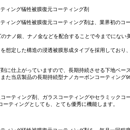
コーティング犠牲被膜復元コーティング剤
ンコーティング犠牲被膜復元コーティング剤は、業界初の
ーズのナノ銀、ナノ金などを配合することで今までにない
とを想定した構造の浸透被膜形成タイプを採用しており
ャンプー
グ剤に仕上がっていますので、長期持続させる下地ベー
また当店製品の長期持続型ナノカーボンコーティング999
型コーティング剤、ガラスコーティングやセラミックコ
プ層コーティングとしても、とても優秀に機能します。