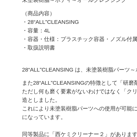
未塗装樹脂～ボディ～オールクレンジング
IMAKIRE ナノ金
（商品内容）
・28“ALL”CLEANSING
CLEANSINGTONER（クレンジングトナー）
・容量：4L
ナノシルバーコーティングNSF
・容器・仕様：プラスチック容器・ノズル付
・取扱説明書
【№999e“F”】ナノカーボン超耐久コーティング
【№320“F”】ナノカーボンコーティング犠牲被膜復元コー
28“ALL”CLEANSING は、未塗装樹
【№5000“F”】ナノダイヤモンド硬化被膜コーティング
また28“ALL”CLEANSINGの特徴として
【№9000】未塗装樹脂パーツコーティング
ただし何も磨く要素がないわけではなく「ク
造としました。
【Beauty“F”】ナノシルバーコーティング １年コーティン
これにより未塗装樹脂パーツへの使用が可能に
【 PG1-7MAX“F”】 高濃度艶撥水重視 １年コーティング
になっています。
【20系“F”SILVER】犠牲被膜復元コーティング
同等製品に「西ケミクリーナー２」がありますが