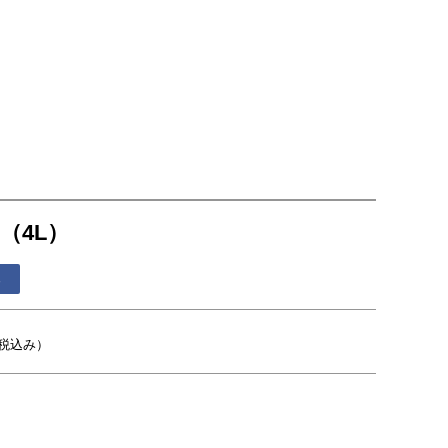
 （4L）
る
税込み）
）
）