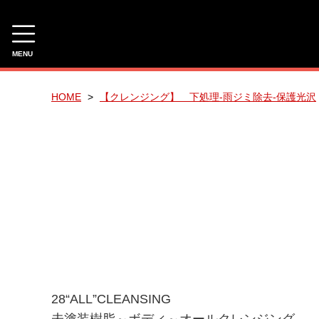
MENU
CAMPAIGN
HOME
【クレンジング】 下処理-雨ジミ除去-保護光沢
有料サンプル！
☆今月のおすすめ☆
NIHACHI PRO COATING SALE
NIHACHI PRO COATING SET
新ゲット企画（ご感想を頂けるお客様への企画）
3種類のPHシャンプーのご提案【研究開発商品】
28“ALL”CLEANSING
CATEGORY