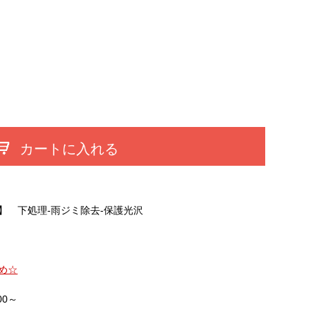
カートに入れる
】 下処理-雨ジミ除去-保護光沢
め☆
:00～