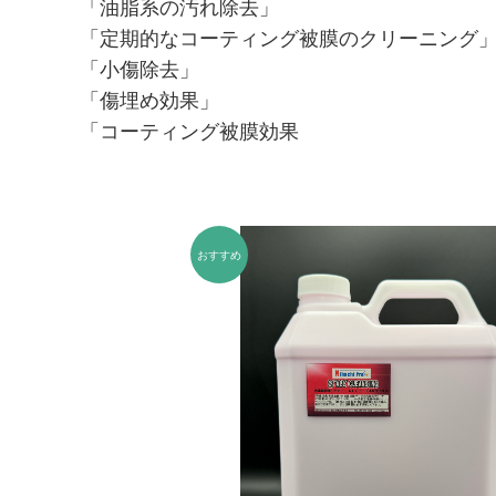
ガラス撥水剤 / ガラス研磨剤
「油脂系の汚れ除去」
「定期的なコーティング被膜のクリーニング
内装コーティング
「小傷除去」
内窓クリーナー
「傷埋め効果」
「コーティング被膜効果
マイクロヴァージンクロス
鉄粉除去ネンド関連
コンパウンド関連
【クレンジング】 下処理-雨ジミ除去-保護光沢
【ホイールクリーナー】鉄粉除去剤
【タイヤコーティング】
バフ[ウール・ウレタン]
MFスポンジ＆手がけバフ・他