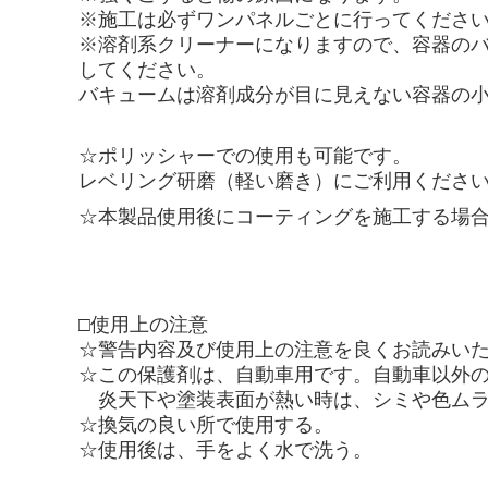
※施工は必ずワンパネルごとに行ってくださ
※溶剤系クリーナーになりますので、容器のバ
してください。
バキュームは溶剤成分が目に見えない容器の小
☆ポリッシャーでの使用も可能です。
レベリング研磨（軽い磨き）にご利用くださ
☆本製品使用後にコーティングを施工する場
□使用上の注意
☆警告内容及び使用上の注意を良くお読みい
☆この保護剤は、自動車用です。自動車以外
炎天下や塗装表面が熱い時は、シミや色ムラ
☆換気の良い所で使用する。
☆使用後は、手をよく水で洗う。