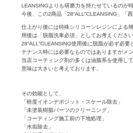
LEANSINGよりも研磨力を持たせているのが
コーティングWAX
今後、この2商品「28“ALL”CLEANSI
【PG1-R改】硬化系ウレタンレジン配合簡易コーティング
仕上がり後には特殊シリコーンレジンによる簡易
クイックディテイラー
用後は「脱脂洗車必須」としてお考えくださ
28“ALL”CLEANSING使用後に脱脂が必ず
【CNT希釈液】カーボンナノチューブ希釈液
テナンス時には必要なものではありますがメ
【CNTシャンプー】カーボンナノチューブ配合帯電防止シ
当店コーティング剤の多くは油脂系を使用し
意味は大きいと考えております。
PH7.0中性脱脂シャンプー【泡吸着ダブル洗浄モデル】
PH8.7弱アルカリ性シャンプー【泡吸着ダブル洗浄モデル】
その効能として、
PH2.8酸性シャンプー【泡吸着ダブル洗浄モデル】
「軽度イオンデポジット・スケール除去」
酸性CTRシャンプー
「未塗装樹脂パーツのクリーニング」
「コーティング施工前の下地処理」
【エタノール脱脂剤】
「水垢除去」