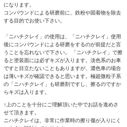
になります。
CATEGORY
コンパウンドによる研磨前に、鉄粉や固着物を除去
IMAKIRE ナノ金
する目的でお使い下さい。
CLEANSINGTONER（クレンジングトナー）
「ニハチクレイ」の使用は、「ニハチクレイ」使用
後にコンパウンドによる研磨をするのが前提だと言
ナノシルバーコーティングNSF
うことを忘れないで下さい。 「ニハチクレイ」で擦
【№999e“F”】ナノカーボン超耐久コーティング
ると塗装面には必ずキズが入ります。淡色系のお車
ですと目立たないこともありますが、濃色車の場合
【№320“F”】ナノカーボンコーティング犠牲被膜復元コ
ーティング剤 特許取得済み
は薄いキズが確認できると思います。極超微粒子系
の「ニハチクレイ」も研磨剤ですし、擦るのですか
【№5000“F”】ナノダイヤモンド硬化被膜コーティング
らキズは入ります。
【№9000】未塗装樹脂パーツコーティング
↑上のことを十分にご理解頂いた中でお話を進めさ
【Beauty“F”】ナノシルバーコーティング １年コーティ
せて頂きます。
ング 特許取得済み
ニハチクレイは、非常に作業時の擦り傷が入りにく