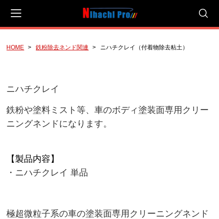
HOME
鉄粉除去ネンド関連
ニハチクレイ（付着物除去粘土）
会員登録
マイページ
カート
CAMPAIGN
ニハチクレイ
有料サンプル！
鉄粉や塗料ミスト等、車のボディ塗装面専用クリー
☆今月のおすすめ☆
ニングネンドになります。
NIHACHI PRO COATING SALE
【
製品内容
】
NIHACHI PRO COATING SET
・ニハチクレイ 単品
新ゲット企画（ご感想を頂けるお客様への企画）
3種類のPHシャンプーのご提案【研究開発商品】
極超微粒子系の車の塗装面専用クリーニングネンド