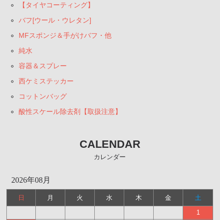
【タイヤコーティング】
バフ[ウール・ウレタン]
MFスポンジ＆手がけバフ・他
純水
容器＆スプレー
西ケミステッカー
コットンバッグ
酸性スケール除去剤【取扱注意】
CALENDAR
カレンダー
2026年08月
日
月
火
水
木
金
土
1