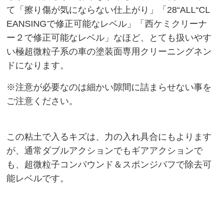
PH2.8酸性シャンプー【泡吸着ダブル洗浄モデル】
て
「擦り傷が気にならない仕上がり」「
28“ALL“CL
EANSINGで修正可能なレベル
」「西ケミクリーナ
酸性CTRシャンプー
ー２で修正可能なレベル」
なほど、とても扱いやす
【エタノール脱脂剤】
い極
超微粒子系の車の塗装面専用クリーニングネン
ドになります。
ガラス撥水剤 / ガラス研磨剤
※注意が必要なのは細かい隙間に詰まらせない事を
内装コーティング
ご注意ください。
内窓クリーナー
マイクロヴァージンクロス
この粘土で入るキズは、力の入れ具合にもよります
が、通常ダブルアクションでもギアアクションで
鉄粉除去ネンド関連
も、超微粒子コンパウンド＆スポンジバフで除去可
能レベルです。
コンパウンド関連
【クレンジング】 下処理-雨ジミ除去-保護光沢
【ホイールクリーナー】鉄粉除去剤