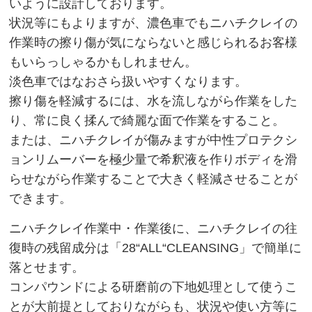
いように設計しております。
【 PG1-7MAX“F”】 高濃度艶撥水重視 １年コーティング
状況等にもよりますが、濃色車でもニハチクレイの
【20系“F”SILVER】犠牲被膜復元コーティング
作業時の擦り傷が気にならないと感じられるお客様
もいらっしゃるかもしれません。
コーティングWAX
淡色車ではなおさら扱いやすくなります。
【PG1-R改】硬化系ウレタンレジン配合簡易コーティン
擦り傷を軽減するには、水を流しながら作業をした
グ
り、常に良く揉んで綺麗な面で作業をすること。
または、ニハチクレイが傷みますが中性プロテクシ
クイックディテイラー
ョンリムーバーを極少量で希釈液を作りボディを滑
【CNT希釈液】カーボンナノチューブ希釈液
らせながら作業することで大きく軽減させることが
できます。
【CNTシャンプー】カーボンナノチューブ配合帯電防止
シャンプー
ニハチクレイ作業中・作業後に、ニハチクレイの往
復時の残留成分は「28“ALL“CLEANSING」で簡単に
PH7.0中性脱脂シャンプー【泡吸着ダブル洗浄モデル】
落とせます。
PH8.7弱アルカリ性シャンプー【泡吸着ダブル洗浄モデ
コンパウンドによる研磨前の下地処理として使うこ
ル】
とが大前提としておりながらも、状況や使い方等に