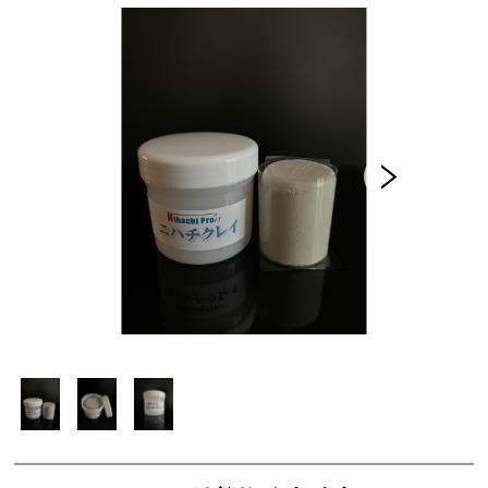
【タイヤコーティング】
バフ[ウール・ウレタン]
MFスポンジ＆手がけバフ・他
純水
容器＆スプレー
西ケミステッカー
コットンバッグ
酸性スケール除去剤【取扱注意】