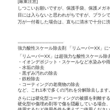
ガラス撥水剤 / ガラス研磨剤
[厳重注意]
しつこいお願いですが、保護手袋、保護メガ
内装コーティング
目には入らないと思われがちですが、ブラシ
内窓クリーナー
万が一付着した場合は、直ちに清水で十分に
マイクロヴァージンクロス
-------------------------------
鉄粉除去ネンド関連
強力酸性スケール除去剤 「リムーバーXX」に
コンパウンド関連
「リムーバーXX」は超強力な酸性スケール除
・イオンデポジット・スケールなど水染みや
【クレンジング】 下処理-雨ジミ除去-保護光沢
・水垢の除去
・黒ずみ汚れの除去
【ホイールクリーナー】鉄粉除去剤
・鉄粉除去
・コーティングの老廃物の除去
【タイヤコーティング】
など、これ1本で多くの汚れを分解除去します
バフ[ウール・ウレタン]
さらには硬化型コーティングの被膜を剥離す
硬化型や傷埋め剤等で傷を隠蔽している場合、
MFスポンジ＆手がけバフ・他
使用するなど使用条件を考えてご使用くださ