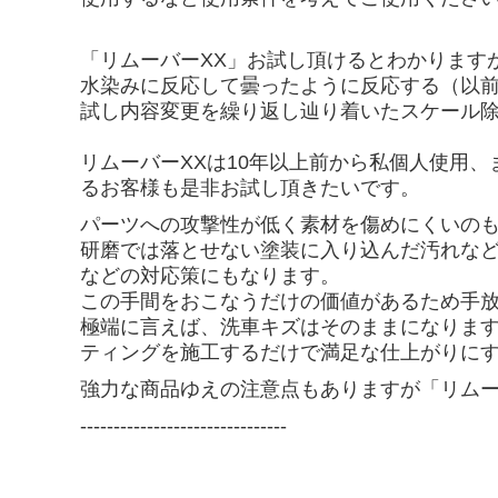
純水
「リムーバーXX」
お試し頂けるとわかります
容器＆スプレー
水染みに反応して曇ったように反応する（以
試し内容変更を繰り返し辿り着いたスケール除
西ケミステッカー
リムーバーXXは10年以上前から私個人使用
コットンバッグ
るお客様も是非お試し頂きたいです。
酸性スケール除去剤【取扱注意】
パーツへの攻撃性が低く素材を傷めにくいの
研磨では落とせない塗装に入り込んだ汚れな
などの対応策にもなります。
この手間をおこなうだけの価値があるため手
極端に言えば、洗車キズはそのままになります
ティングを施工するだけで満足な仕上がりに
強力な商品ゆえの注意点もありますが「リムー
-------------------------------