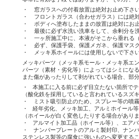
・ 窓ガラスへの付着放置は絶対お止め下さ
・ フロントガラス（合わせガラス）には絶
・ ボディへ塗布したままの放置は絶対にお
・ 最後に必ず水洗い洗車をして、余剰分を
・ 一ヶ所施工中に、本液がそこから垂れる
・ 必ず、保護手袋、保護メガネ、保護マス
・ メッキ系ホイールには使用しないで下さ
メッキパーツ（メッキ系モール・メッキ系エ
パーツ（素材・劣化等）によってはシミにな
また傷があったりして剥がれている場合、部
・ 本施工に入る前に必ず目立たない箇所で
（酸化鉄を採用していると言われているスズ
・ ミスト吸引防止のため、スプレー等の噴
・ 経年劣化、メッキ加工、アルミホイール
（ホイールが白く変色したりする場合があり
・ アルマイト加工品（ホイール等）、エア
・ ナンバープレートのアルミ製封印、ナン
ステンレス製等の腐食に強いものへ変更する