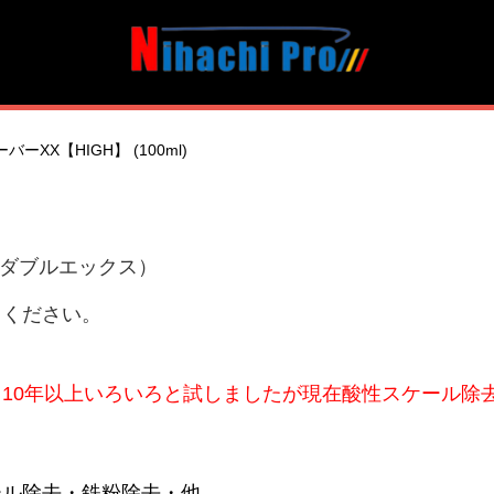
バーXX【HIGH】 (100ml)
ーダブルエックス）
用ください。
10年以上いろいろと試しましたが現在酸性スケール除
ール除去・鉄粉除去・他