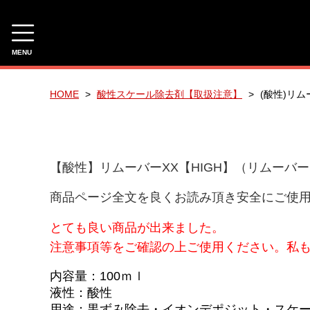
MENU
CAMPAIGN
HOME
酸性スケール除去剤【取扱注意】
(酸性)リムー
有料サンプル！
☆今月のおすすめ☆
【酸性】リムーバーXX【HIGH】（リムーバ
NIHACHI PRO COATING SALE
商品ページ全文を良くお読み頂き安全にご使
NIHACHI PRO COATING SET
とても良い商品が出来ました。
新ゲット企画（ご感想を頂けるお客様への企画）
注意事項等をご確認の上ご使用ください。私も
3種類のPHシャンプーのご提案【研究開発商品】
内容量：100ｍｌ
液性：酸性
CATEGORY
用途：黒ずみ除去・イオンデポジット・スケ