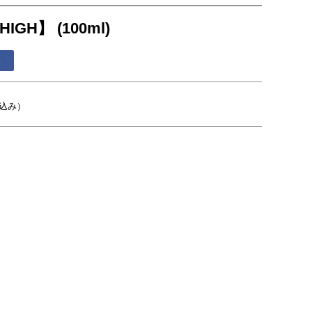
GH】 (100ml)
る
込み）
。