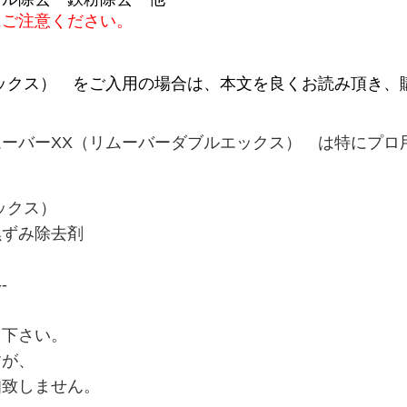
にご注意ください。
エックス）
をご入用の場合は、本文を良くお読み頂き、
ーバーXX（リムーバーダブルエックス） は特にプロ
ティング剤 特許取得済み
エックス）
黒ずみ除去剤
--
グ 特許取得済み
用下さい。
すが、
知致しません。