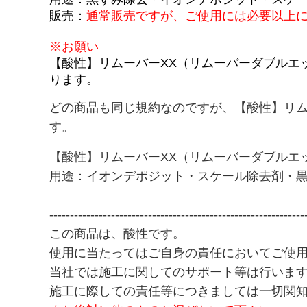
販売：
通常販売ですが、ご使用には必要以上
IMAKIRE ナノ金
※お願い
CLEANSINGTONER（クレンジングトナー）
【酸性】リムーバーXX（リムーバーダブル
ります。
ナノシルバーコーティングNSF
どの商品も同じ規約なのですが、【酸性】リム
【№999e“F”】ナノカーボン超耐久コーティング
す。
【№320“F”】ナノカーボンコーティング犠牲被膜復元コー
【酸性】リムーバーXX（リムーバーダブル
【№5000“F”】ナノダイヤモンド硬化被膜コーティング
用途：イオンデポジット・スケール除去剤・
【№9000】未塗装樹脂パーツコーティング
--------------------------------------------------------------
【Beauty“F”】ナノシルバーコーティング １年コーティン
この商品は、酸性です。
使用に当たってはご自身の責任においてご使
【 PG1-7MAX“F”】 高濃度艶撥水重視 １年コーティング
当社では施工に関してのサポート等は行いま
施工に際しての責任等につきましては一切関
【20系“F”SILVER】犠牲被膜復元コーティング