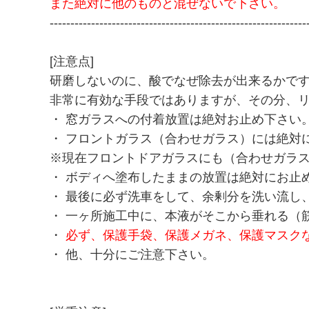
また絶対に他のものと混ぜないで下さい。
コーティングWAX
--------------------------------------------------------------
【PG1-R改】硬化系ウレタンレジン配合簡易コーティング
[注意点]
クイックディテイラー
研磨しないのに、酸でなぜ除去が出来るかで
非常に有効な手段ではありますが、その分、
【CNT希釈液】カーボンナノチューブ希釈液
・ 窓ガラスへの付着放置は絶対お止め下さい
【CNTシャンプー】カーボンナノチューブ配合帯電防止シ
・ フロントガラス（合わせガラス）には絶対
※現在フロントドアガラスにも（合わせガラ
PH7.0中性脱脂シャンプー【泡吸着ダブル洗浄モデル】
・ ボディへ塗布したままの放置は絶対にお止
PH8.7弱アルカリ性シャンプー【泡吸着ダブル洗浄モデル】
・ 最後に必ず洗車をして、余剰分を洗い流し
・ 一ヶ所施工中に、本液がそこから垂れる（
PH2.8酸性シャンプー【泡吸着ダブル洗浄モデル】
・
必ず、保護手袋、保護メガネ、保護マスク
酸性CTRシャンプー
・ 他、十分にご注意下さい。
【エタノール脱脂剤】