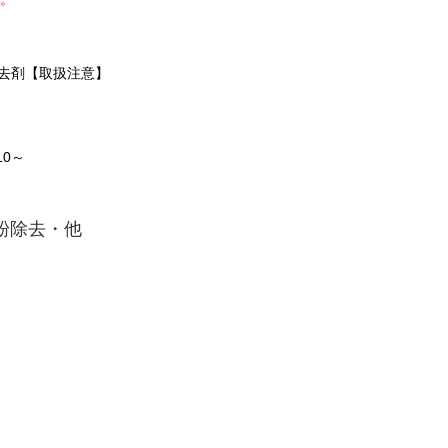
去剤【取扱注意】
:10～
粉除去・他